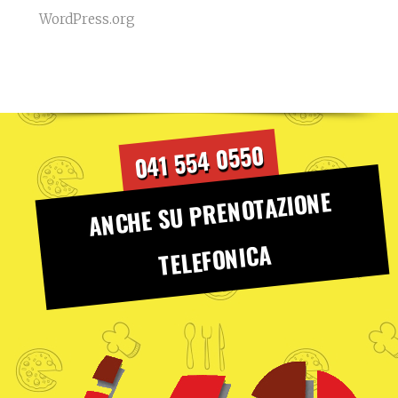
WordPress.org
041 554 0550
ANCHE SU PRENOTAZIONE
TELEFONICA