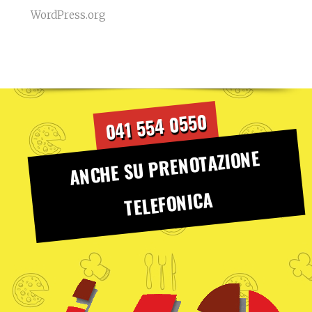
WordPress.org
041 554 0550
ANCHE SU PRENOTAZIONE
TELEFONICA